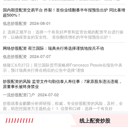
国内期货配资交易平台 炸裂！首份业绩翻番半年报预告出炉 同比暴增
超500%！
低息炒股配资
2024-08-01
2. 选择正规平台：选择一个有良好声誉和监管合规的配资平台进行操
作，以确保资金的安全性。 首份翻倍增长的半年报预告出炉！
网络炒股配资 荷兰国际：瑞典央行将选择谨慎地按兵不动
低息炒股配资
2024-07-07
格隆汇6月27日｜荷兰国际货币策略师Francesco Pesole在报告中表
示，预计瑞典央行将在稍后的公告中选择“谨慎
炒股配资的风险 监管文件勾勒信泰人寿往事：7家原股东违法违规，
原董事长被终身禁业
一流炒股配资门户
2024-07-02
炒股就看金麒麟分析师研报，权威，专业炒股配资的风险，及时，全
面，助您挖掘潜力主题机会！ 1. 信誉和口碑：选择一个有良好
永安期货配资 配资一流，股票配资门户，助您财富倍增
线上配资炒股
线上配资炒股
2025-10-27