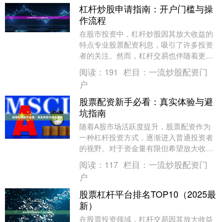
杠杆炒股申请指南：开户门槛与操
作流程
在股市投资中，杠杆炒股因其放大收益的
特点专业股票配资利息，吸引了许多投资
者的关注。然而，杠杆交易也伴随着更高
的风险。本文将详细介绍杠杆炒股的开户
阅读：
191
栏目：
一流炒股配资门
门槛与操作流程，....
户
股票配资新手必看：真实体验与避
坑指南
随着A股市场活跃度提升，股票配资作为
一种杠杆投资方式，逐渐进入普通投资者
的视野。对于资金量有限但希望放大收益
的新手而言，配资似乎提供了一条“捷
阅读：
117
栏目：
一流炒股配资门
径”。然而，高收益....
户
股票杠杆平台排名TOP10（2025最
新）
在股票投资领域，杠杆交易因其放大收益