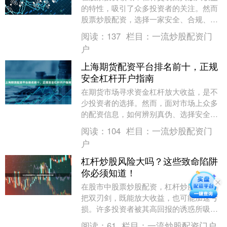
的特性，吸引了众多投资者的关注。然而
股票炒股配资，选择一家安全、合规、服
务优质的杠杆平台至关重要。2025年，随
阅读：
137
栏目：
一流炒股配资门
着监管政策的....
户
上海期货配资平台排名前十，正规
安全杠杆开户指南
在期货市场寻求资金杠杆放大收益，是不
少投资者的选择。然而，面对市场上众多
的配资信息，如何辨别真伪、选择安全正
规的平台，成为投资前至关重要的第一
阅读：
104
栏目：
一流炒股配资门
步。本文旨在为您提....
户
杠杆炒股风险大吗？这些致命陷阱
你必须知道！
在股市中股票炒股配资，杠杆炒股如同一
把双刃剑，既能放大收益，也可能加速亏
损。许多投资者被其高回报的诱惑所吸
引，却往往忽视了背后隐藏的巨大风险。
阅读：
61
栏目：
一流炒股配资门户