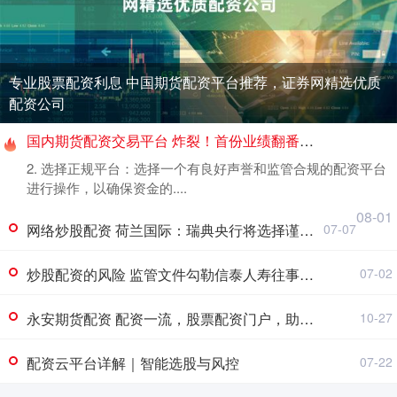
专业股票配资利息 中国期货配资平台推荐，证券网精选优质
配资公司
国内期货配资交易平台 炸裂！首份业绩翻番半年报预告出炉 同比暴增超500%！
2. 选择正规平台：选择一个有良好声誉和监管合规的配资平台
进行操作，以确保资金的....
08-01
网络炒股配资 荷兰国际：瑞典央行将选择谨慎地按兵不动
07-07
炒股配资的风险 监管文件勾勒信泰人寿往事：7家原股东违法违规，原董事长被终身禁业
07-02
永安期货配资 配资一流，股票配资门户，助您财富倍增
10-27
配资云平台详解｜智能选股与风控
07-22