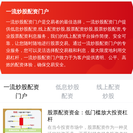
一流炒股配资门户
一流炒股配资门户是交易者的最佳选择，一流炒股配资门户提
供低息炒股配资,线上配资炒股,股票配资炒股,股票炒股配资,专
业股票配资利息服务，我们的线上配资平台操作简便、安全可
靠，让您随时随地进行股票交易。通过一流炒股配资门户的专
业服务，您可以灵活选择配交易额和利息，最大限度地利用交
易杠杆，一流炒股配资门户致力于为客户提供透明、公平、高
效的配资体验，确保交易安全。
一流炒股配资
低息炒股
线上配资
门户
配资
炒股
股票配资资金：低门槛放大投资杠
杆
在当今投资市场中，股票配资作为一种灵