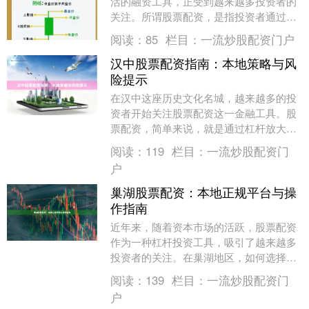
活的融资工具，正受到越来越多投资者的
关注。所谓股票配资，是指投资者通过配
资平台获得额外资金，用于放大股票投资
阅读：
85
栏目：
一流炒股配资门户
规模的操作方式。....
汉中股票配资指南：本地策略与风
险提示
在汉中这座历史文化名城，越来越多的投
资者开始关注股票配资这一金融工具。股
票配资，简单来说，就是通过杠杆放大资
金，用较少的本金撬动更大的投资额度。
阅读：
119
栏目：
一流炒股配资门
对于汉中本地的股....
户
巢湖股票配资：本地正规平台与操
作指南
近年来，随着资本市场的活跃，股票配资
作为一种杠杆投资工具，吸引了越来越多
投资者的关注。在巢湖地区，如何选择一
家正规、安全的配资平台，并掌握正确的
阅读：
139
栏目：
一流炒股配资门
操作方法，成为许....
户