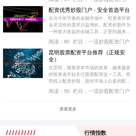
那么，杠杆炒股究竟....
配资优秀炒股门户 - 安全首选平台
在当今快节奏的金融市场中，投资者对资
金灵活性的需求日益增长。配资炒股作为
一种放大收益的金融工具，正受到越来越
多投资者的关注。然而低息炒股配资，面
阅读：
80
栏目：
一流炒股配资门户
对市场上众多的配....
昆明股票配资平台推荐（正规安
全）
在昆明，随着资本市场的发展，越来越多
的投资者开始关注股票配资这一工具。然
而线上配资炒股，面对市场上众多的配资
平台，如何选择一家正规、安全的平台，
阅读：
50
栏目：
一流炒股配资门户
成为许多投资者关....
查看更多
行情指数